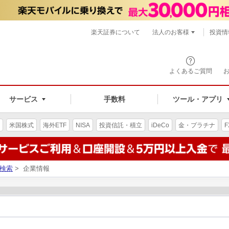
楽天証券について
法人のお客様
投資情
よくあるご質問
サービス
手数料
ツール・アプリ
米国株式
海外ETF
NISA
投資信託・積立
iDeCo
金・プラチナ
F
検索
> 企業情報