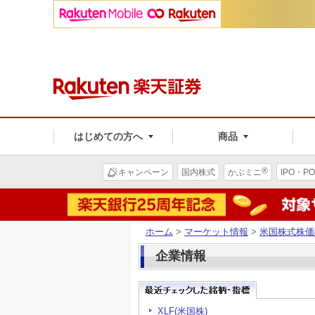
はじめての方へ
商品
®
キャンペーン
国内株式
かぶミニ
IPO・PO
ホーム
>
マーケット情報
>
米国株式株価
企業情報
XLF(米国株)