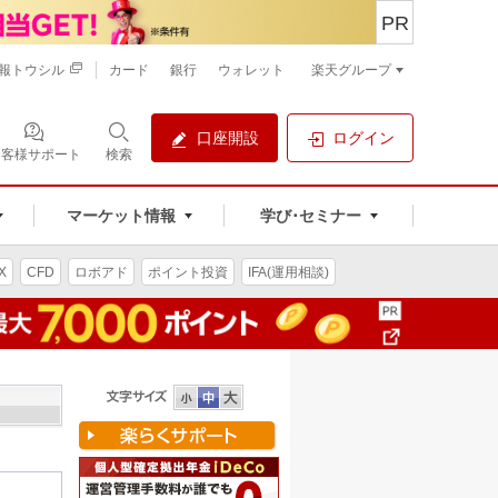
PR
報トウシル
カード
銀行
ウォレット
楽天グループ
口座開設
ログイン
お客様サポート
検索
マーケット情報
学び･セミナー
X
CFD
ロボアド
ポイント投資
IFA(運用相談)