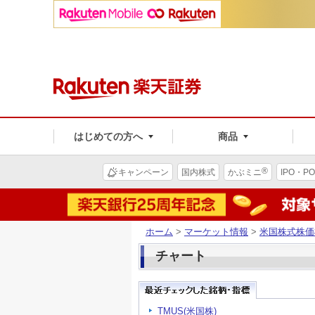
はじめての方へ
商品
®
キャンペーン
国内株式
かぶミニ
IPO・PO
ホーム
>
マーケット情報
>
米国株式株価
チャート
TMUS(米国株)