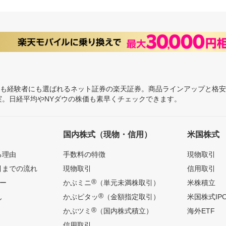
にも経験者にも選ばれるネット証券の楽天証券。商品ラインアップと格
充実。日経平均やNYダウの株価も素早くチェックできます。
国内株式（現物・信用）
米国株式
る理由
手数料の特徴
現物取引
引までの流れ
現物取引
信用取引
®
ー
かぶミニ
（単元未満株取引）
米株積立
®
ん
かぶピタッ
（金額指定取引）
米国株式IP
®
かぶツミ
（国内株式積立）
海外ETF
信用取引