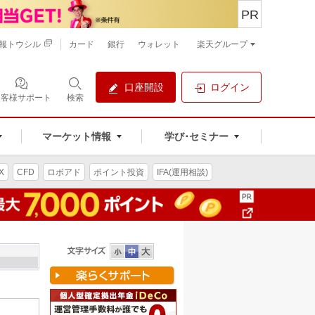
PR
報トウシル
カード
銀行
ウォレット
楽天グループ
口座開設
ログイン
お客様サポート
検索
マーケット情報
学び･セミナー
X
CFD
ロボアド
ポイント投資
IFA(運用相談)