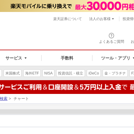
楽天証券について
法人のお客様
投資情
よくあるご質問
サービス
手数料
ツール・アプリ
米国株式
海外ETF
NISA
投資信託・積立
iDeCo
金・プラチナ
F
検索
> チャート