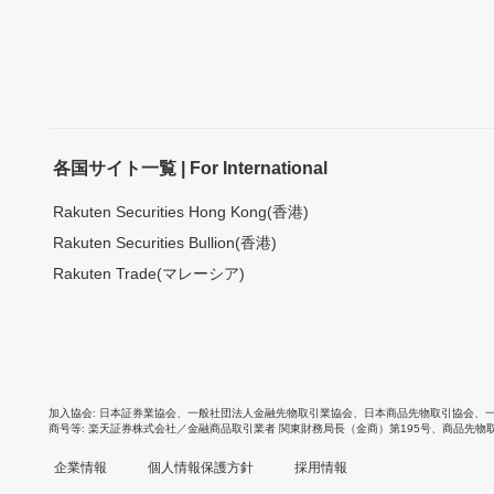
各国サイト一覧 | For International
Rakuten Securities Hong Kong(香港)
Rakuten Securities Bullion(香港)
Rakuten Trade(マレーシア)
加入協会
日本証券業協会
、
一般社団法人金融先物取引業協会
、
日本商品先物取引協会
、
商号等
楽天証券株式会社／金融商品取引業者 関東財務局長（金商）第195号、商品先物
企業情報
個人情報保護方針
採用情報