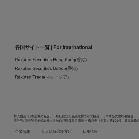
各国サイト一覧 | For International
Rakuten Securities Hong Kong(香港)
Rakuten Securities Bullion(香港)
Rakuten Trade(マレーシア)
加入協会
日本証券業協会
、
一般社団法人金融先物取引業協会
、
日本商品先物取引協会
、
商号等
楽天証券株式会社／金融商品取引業者 関東財務局長（金商）第195号、商品先物
企業情報
個人情報保護方針
採用情報