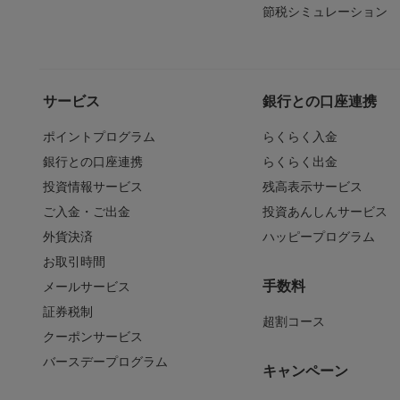
節税シミュレーション
サービス
銀行との口座連携
ポイントプログラム
らくらく入金
銀行との口座連携
らくらく出金
投資情報サービス
残高表示サービス
ご入金・ご出金
投資あんしんサービス
外貨決済
ハッピープログラム
お取引時間
手数料
メールサービス
証券税制
超割コース
クーポンサービス
バースデープログラム
キャンペーン