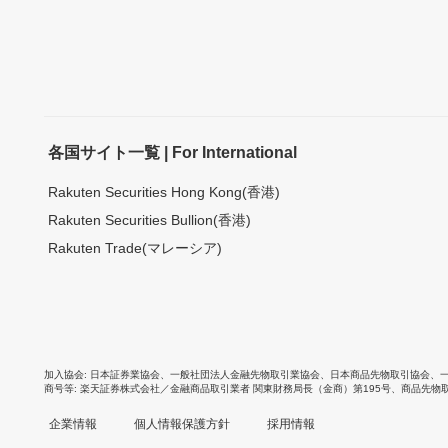
各国サイト一覧 | For International
Rakuten Securities Hong Kong(香港)
Rakuten Securities Bullion(香港)
Rakuten Trade(マレーシア)
加入協会
日本証券業協会
、
一般社団法人金融先物取引業協会
、
日本商品先物取引協会
、
商号等
楽天証券株式会社／金融商品取引業者 関東財務局長（金商）第195号、商品先物
企業情報
個人情報保護方針
採用情報