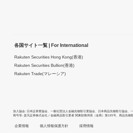
各国サイト一覧 | For International
Rakuten Securities Hong Kong(香港)
Rakuten Securities Bullion(香港)
Rakuten Trade(マレーシア)
加入協会
日本証券業協会
、
一般社団法人金融先物取引業協会
、
日本商品先物取引協会
、
商号等
楽天証券株式会社／金融商品取引業者 関東財務局長（金商）第195号、商品先物
企業情報
個人情報保護方針
採用情報