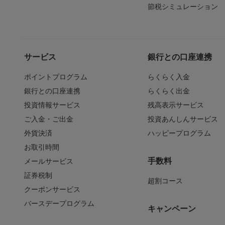
節税シミュレーション
サービス
銀行との口座連携
ポイントプログラム
らくらく入金
銀行との口座連携
らくらく出金
投資情報サービス
残高表示サービス
ご入金・ご出金
投資あんしんサービス
外貨決済
ハッピープログラム
お取引時間
手数料
メールサービス
証券税制
超割コース
クーポンサービス
バースデープログラム
キャンペーン