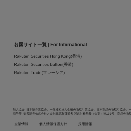
各国サイト一覧 | For International
Rakuten Securities Hong Kong(香港)
Rakuten Securities Bullion(香港)
Rakuten Trade(マレーシア)
加入協会
日本証券業協会
、
一般社団法人金融先物取引業協会
、
日本商品先物取引協会
、
商号等
楽天証券株式会社／金融商品取引業者 関東財務局長（金商）第195号、商品先物
企業情報
個人情報保護方針
採用情報