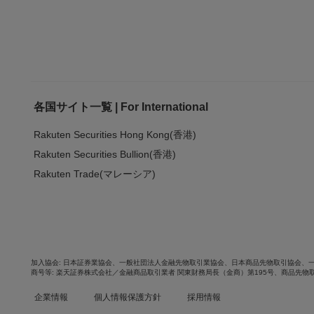
各国サイト一覧 | For International
Rakuten Securities Hong Kong(香港)
Rakuten Securities Bullion(香港)
Rakuten Trade(マレーシア)
加入協会
日本証券業協会
、
一般社団法人金融先物取引業協会
、
日本商品先物取引協会
、
商号等
楽天証券株式会社／金融商品取引業者 関東財務局長（金商）第195号、商品先物
企業情報
個人情報保護方針
採用情報