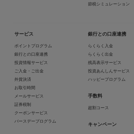
節税シミュレーション
サービス
銀行との口座連携
ポイントプログラム
らくらく入金
銀行との口座連携
らくらく出金
投資情報サービス
残高表示サービス
ご入金・ご出金
投資あんしんサービス
外貨決済
ハッピープログラム
お取引時間
手数料
メールサービス
証券税制
超割コース
クーポンサービス
バースデープログラム
キャンペーン