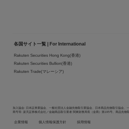
各国サイト一覧 | For International
Rakuten Securities Hong Kong(香港)
Rakuten Securities Bullion(香港)
Rakuten Trade(マレーシア)
加入協会
日本証券業協会
、
一般社団法人金融先物取引業協会
、
日本商品先物取引協会
、
商号等
楽天証券株式会社／金融商品取引業者 関東財務局長（金商）第195号、商品先物
企業情報
個人情報保護方針
採用情報