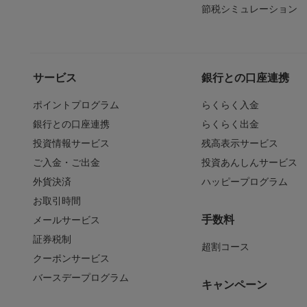
節税シミュレーション
サービス
銀行との口座連携
ポイントプログラム
らくらく入金
銀行との口座連携
らくらく出金
投資情報サービス
残高表示サービス
ご入金・ご出金
投資あんしんサービス
外貨決済
ハッピープログラム
お取引時間
手数料
メールサービス
証券税制
超割コース
クーポンサービス
バースデープログラム
キャンペーン