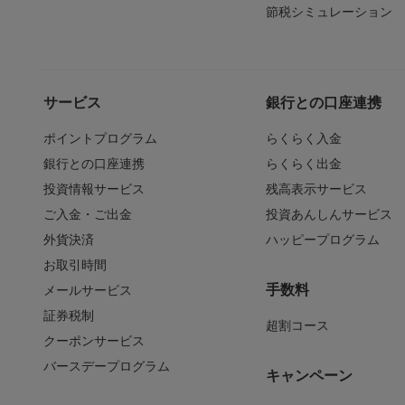
節税シミュレーション
サービス
銀行との口座連携
ポイントプログラム
らくらく入金
銀行との口座連携
らくらく出金
投資情報サービス
残高表示サービス
ご入金・ご出金
投資あんしんサービス
外貨決済
ハッピープログラム
お取引時間
手数料
メールサービス
証券税制
超割コース
クーポンサービス
バースデープログラム
キャンペーン