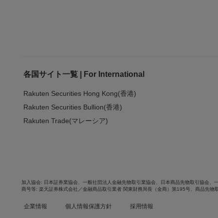
各国サイト一覧 | For International
Rakuten Securities Hong Kong(香港)
Rakuten Securities Bullion(香港)
Rakuten Trade(マレーシア)
加入協会
日本証券業協会
、
一般社団法人金融先物取引業協会
、
日本商品先物取引協会
、
商号等
楽天証券株式会社／金融商品取引業者 関東財務局長（金商）第195号、商品先物
企業情報
個人情報保護方針
採用情報