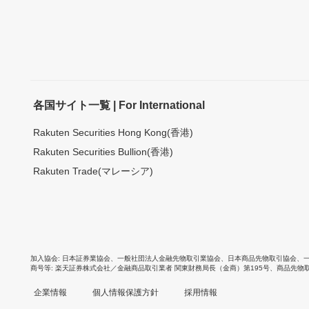
各国サイト一覧 | For International
Rakuten Securities Hong Kong(香港)
Rakuten Securities Bullion(香港)
Rakuten Trade(マレーシア)
加入協会
日本証券業協会
、
一般社団法人金融先物取引業協会
、
日本商品先物取引協会
、
商号等
楽天証券株式会社／金融商品取引業者 関東財務局長（金商）第195号、商品先物
企業情報
個人情報保護方針
採用情報