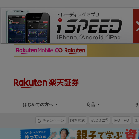
はじめての方へ
商品
®
キャンペーン
国内株式
かぶミニ
IPO・PO
米