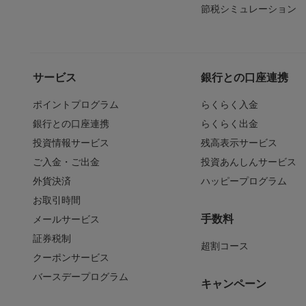
節税シミュレーション
サービス
銀行との口座連携
ポイントプログラム
らくらく入金
銀行との口座連携
らくらく出金
投資情報サービス
残高表示サービス
ご入金・ご出金
投資あんしんサービス
外貨決済
ハッピープログラム
お取引時間
手数料
メールサービス
証券税制
超割コース
クーポンサービス
バースデープログラム
キャンペーン