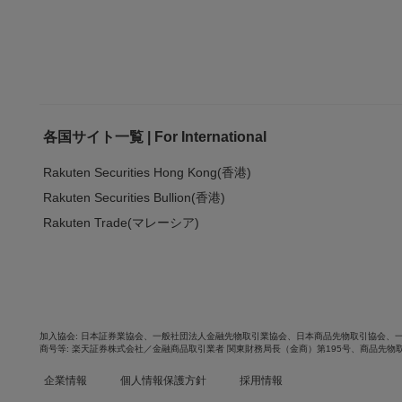
各国サイト一覧 | For International
Rakuten Securities Hong Kong(香港)
Rakuten Securities Bullion(香港)
Rakuten Trade(マレーシア)
加入協会
日本証券業協会
、
一般社団法人金融先物取引業協会
、
日本商品先物取引協会
、
商号等
楽天証券株式会社／金融商品取引業者 関東財務局長（金商）第195号、商品先物
企業情報
個人情報保護方針
採用情報