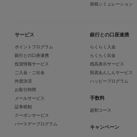
節税シミュレーション
サービス
銀行との口座連携
ポイントプログラム
らくらく入金
銀行との口座連携
らくらく出金
投資情報サービス
残高表示サービス
ご入金・ご出金
投資あんしんサービス
外貨決済
ハッピープログラム
お取引時間
手数料
メールサービス
証券税制
超割コース
クーポンサービス
バースデープログラム
キャンペーン