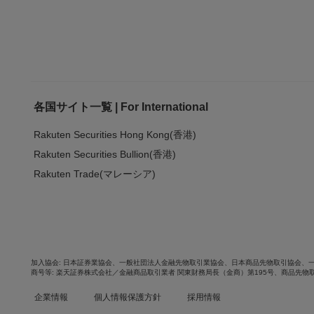
各国サイト一覧 | For International
Rakuten Securities Hong Kong(香港)
Rakuten Securities Bullion(香港)
Rakuten Trade(マレーシア)
加入協会
日本証券業協会
、
一般社団法人金融先物取引業協会
、
日本商品先物取引協会
、
商号等
楽天証券株式会社／金融商品取引業者 関東財務局長（金商）第195号、商品先物
企業情報
個人情報保護方針
採用情報