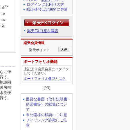
ログインにお困りの方
暗証番号は定期的に更新
楽天FX口座を開設
楽天会員情報
楽天ポイント
ポートフォリオ機能
上記より楽天会員にログイン
してください。
ポートフォリオ機能とは？
[PR]
重要な書面（取引説明書･
約諾書等）の閲覧につい
て
未公開株の勧誘にご注意
フィッシング詐欺にご注
意