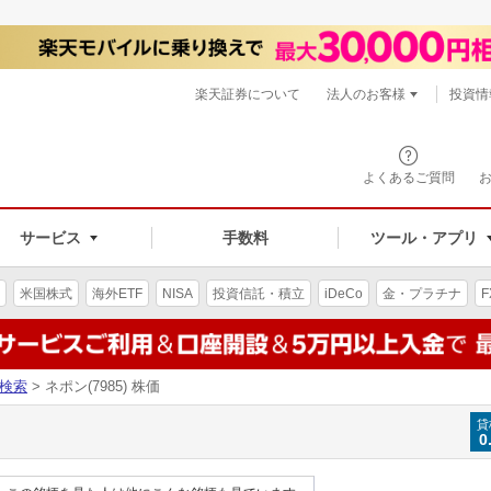
楽天証券について
法人のお客様
投資情
よくあるご質問
サービス
手数料
ツール・アプリ
米国株式
海外ETF
NISA
投資信託・積立
iDeCo
金・プラチナ
F
検索
> ネポン(7985) 株価
貸
0