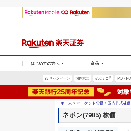
はじめての方へ
商品
®
キャンペーン
国内株式
かぶミニ
IPO・PO
ホーム
>
マーケット情報
>
国内株式株価
ネポン(7985) 株価