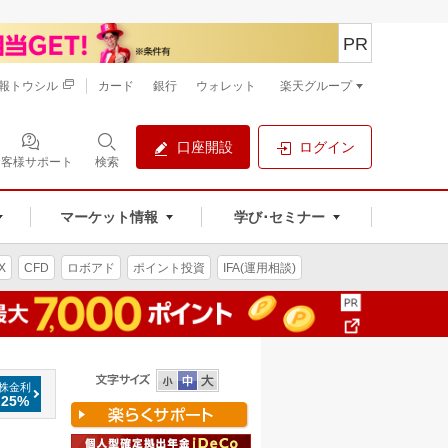
PR
報トウシル
カード
銀行
ウォレット
楽天グループ
口座開設
ログイン
お客様サポート
検索
マーケット情報
学び･セミナー
X
CFD
ロボアド
ポイント投資
IFA(運用相談)
株金利
.25%