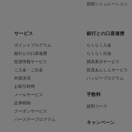
節税シミュレーション
サービス
銀行との口座連携
ポイントプログラム
らくらく入金
銀行との口座連携
らくらく出金
投資情報サービス
残高表示サービス
ご入金・ご出金
投資あんしんサービス
外貨決済
ハッピープログラム
お取引時間
手数料
メールサービス
証券税制
超割コース
クーポンサービス
バースデープログラム
キャンペーン