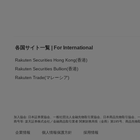
各国サイト一覧 | For International
Rakuten Securities Hong Kong(香港)
Rakuten Securities Bullion(香港)
Rakuten Trade(マレーシア)
加入協会
日本証券業協会
、
一般社団法人金融先物取引業協会
、
日本商品先物取引協会
、
商号等
楽天証券株式会社／金融商品取引業者 関東財務局長（金商）第195号、商品先物
企業情報
個人情報保護方針
採用情報