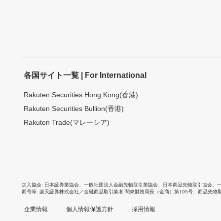
各国サイト一覧 | For International
Rakuten Securities Hong Kong(香港)
Rakuten Securities Bullion(香港)
Rakuten Trade(マレーシア)
加入協会
日本証券業協会
、
一般社団法人金融先物取引業協会
、
日本商品先物取引協会
、
商号等
楽天証券株式会社／金融商品取引業者 関東財務局長（金商）第195号、商品先物
企業情報
個人情報保護方針
採用情報