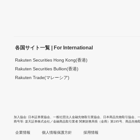
各国サイト一覧 | For International
Rakuten Securities Hong Kong(香港)
Rakuten Securities Bullion(香港)
Rakuten Trade(マレーシア)
加入協会
日本証券業協会
、
一般社団法人金融先物取引業協会
、
日本商品先物取引協会
、
商号等
楽天証券株式会社／金融商品取引業者 関東財務局長（金商）第195号、商品先物
企業情報
個人情報保護方針
採用情報