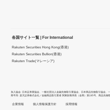
各国サイト一覧 | For International
Rakuten Securities Hong Kong(香港)
Rakuten Securities Bullion(香港)
Rakuten Trade(マレーシア)
加入協会
日本証券業協会
、
一般社団法人金融先物取引業協会
、
日本商品先物取引協会
、
商号等
楽天証券株式会社／金融商品取引業者 関東財務局長（金商）第195号、商品先物
企業情報
個人情報保護方針
採用情報