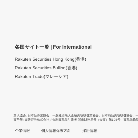
各国サイト一覧 | For International
Rakuten Securities Hong Kong(香港)
Rakuten Securities Bullion(香港)
Rakuten Trade(マレーシア)
加入協会
日本証券業協会
、
一般社団法人金融先物取引業協会
、
日本商品先物取引協会
、
商号等
楽天証券株式会社／金融商品取引業者 関東財務局長（金商）第195号、商品先物
企業情報
個人情報保護方針
採用情報