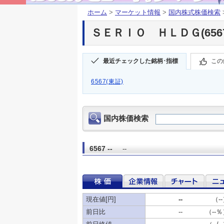
ホーム
>
マーケット情報
>
国内株式株価検索
ＳＥＲＩＯ ＨＬＤＧ(6567
最近チェックした銘柄･指標
この
6567(東証)