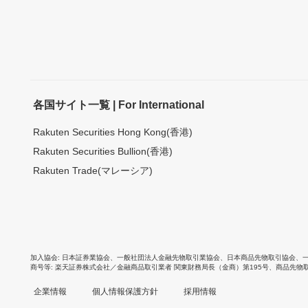
各国サイト一覧 | For International
Rakuten Securities Hong Kong(香港)
Rakuten Securities Bullion(香港)
Rakuten Trade(マレーシア)
加入協会
日本証券業協会
、
一般社団法人金融先物取引業協会
、
日本商品先物取引協会
、
商号等
楽天証券株式会社／金融商品取引業者 関東財務局長（金商）第195号、商品先物
企業情報
個人情報保護方針
採用情報