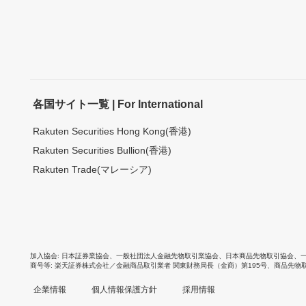
各国サイト一覧 | For International
Rakuten Securities Hong Kong(香港)
Rakuten Securities Bullion(香港)
Rakuten Trade(マレーシア)
加入協会
日本証券業協会
、
一般社団法人金融先物取引業協会
、
日本商品先物取引協会
、
商号等
楽天証券株式会社／金融商品取引業者 関東財務局長（金商）第195号、商品先物
企業情報
個人情報保護方針
採用情報