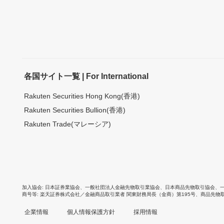
各国サイト一覧 | For International
Rakuten Securities Hong Kong(香港)
Rakuten Securities Bullion(香港)
Rakuten Trade(マレーシア)
加入協会
日本証券業協会
、
一般社団法人金融先物取引業協会
、
日本商品先物取引協会
、
商号等
楽天証券株式会社／金融商品取引業者 関東財務局長（金商）第195号、商品先物
企業情報
個人情報保護方針
採用情報