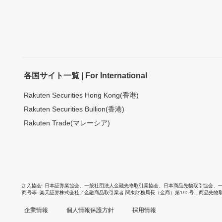
各国サイト一覧 | For International
Rakuten Securities Hong Kong(香港)
Rakuten Securities Bullion(香港)
Rakuten Trade(マレーシア)
加入協会
日本証券業協会
、
一般社団法人金融先物取引業協会
、
日本商品先物取引協会
、
商号等
楽天証券株式会社／金融商品取引業者 関東財務局長（金商）第195号、商品先物
企業情報
個人情報保護方針
採用情報