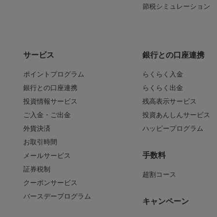
節税シミュレーション
サービス
銀行との口座連携
ポイントプログラム
らくらく入金
銀行との口座連携
らくらく出金
投資情報サービス
残高表示サービス
ご入金・ご出金
投資あんしんサービス
外貨決済
ハッピープログラム
お取引時間
手数料
メールサービス
証券税制
超割コース
クーポンサービス
バースデープログラム
キャンペーン