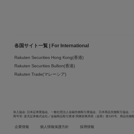
各国サイト一覧 | For International
Rakuten Securities Hong Kong(香港)
Rakuten Securities Bullion(香港)
Rakuten Trade(マレーシア)
加入協会
日本証券業協会
、
一般社団法人金融先物取引業協会
、
日本商品先物取引協会
、
商号等
楽天証券株式会社／金融商品取引業者 関東財務局長（金商）第195号、商品先物
企業情報
個人情報保護方針
採用情報