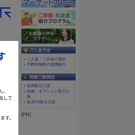
ご入金方法
ご入金・ご出金の流れ
手数料無料の提携銀行
信用取引口座
先物・オプション取引口
座
楽天FX取引口座
[PR]