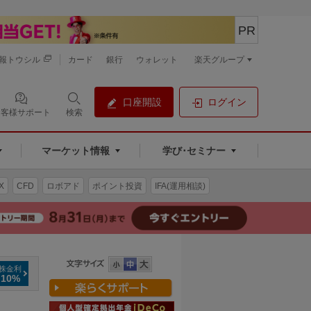
PR
報トウシル
カード
銀行
ウォレット
楽天グループ
口座開設
ログイン
お客様サポート
検索
マーケット情報
学び･セミナー
X
CFD
ロボアド
ポイント投資
IFA(運用相談)
株金利
.10%