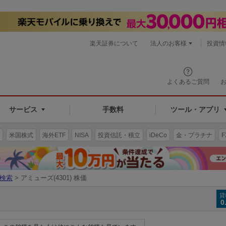
楽天証券について
法人のお客様
投資情
よくあるご質問
サービス
手数料
ツール・アプリ
米国株式
海外ETF
NISA
投資信託・積立
iDeCo
金・プラチナ
F
検索
> アミューズ(4301) 株価
貸
0