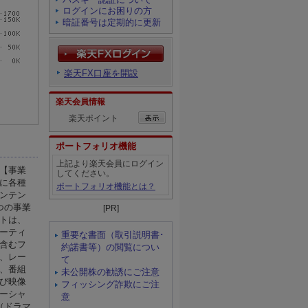
ログインにお困りの方
暗証番号は定期的に更新
楽天FX口座を開設
楽天会員情報
楽天ポイント
ポートフォリオ機能
上記より楽天会員にログイン
してください。
ポートフォリオ機能とは？
[PR]
重要な書面（取引説明書･
約諾書等）の閲覧につい
て
未公開株の勧誘にご注意
フィッシング詐欺にご注
意