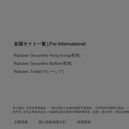
各国サイト一覧 | For International
Rakuten Securities Hong Kong(香港)
Rakuten Securities Bullion(香港)
Rakuten Trade(マレーシア)
加入協会
日本証券業協会
、
一般社団法人金融先物取引業協会
、
日本商品先物取引協会
、
商号等
楽天証券株式会社／金融商品取引業者 関東財務局長（金商）第195号、商品先物
企業情報
個人情報保護方針
採用情報