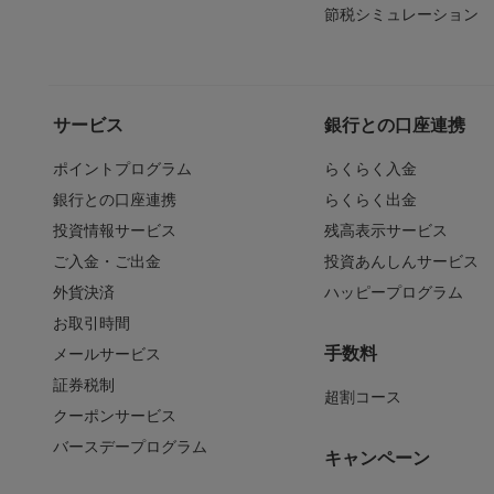
節税シミュレーション
サービス
銀行との口座連携
ポイントプログラム
らくらく入金
銀行との口座連携
らくらく出金
投資情報サービス
残高表示サービス
ご入金・ご出金
投資あんしんサービス
外貨決済
ハッピープログラム
お取引時間
手数料
メールサービス
証券税制
超割コース
クーポンサービス
バースデープログラム
キャンペーン