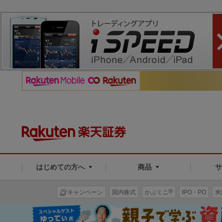
はじめての方へ
商品
®
キャンペーン
国内株式
かぶミニ
IPO・PO
米