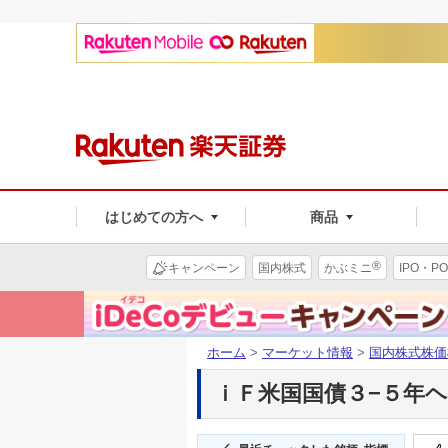
はじめての方へ
商品
®
キャンペーン
国内株式
かぶミニ
IPO・PO
ホーム
>
マーケット情報
>
国内株式株価
ｉＦ米国国債３−５年ヘッ