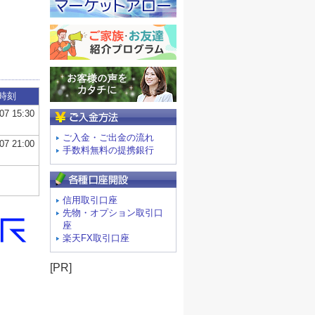
ご入金方法
ご入金・ご出金の流れ
手数料無料の提携銀行
信用取引口座
先物・オプション取引口
座
楽天FX取引口座
[PR]