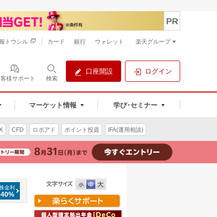
PR
報トウシル
カード
銀行
ウォレット
楽天グループ
口座開設
ログイン
お客様サポート
検索
マーケット情報
学び･セミナー
X
CFD
ロボアド
ポイント投資
IFA(運用相談)
株金利
.40%