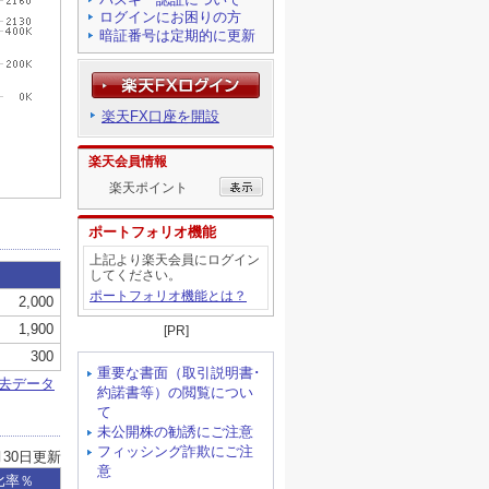
ログインにお困りの方
暗証番号は定期的に更新
楽天FX口座を開設
楽天会員情報
楽天ポイント
ポートフォリオ機能
上記より楽天会員にログイン
してください。
ポートフォリオ機能とは？
[PR]
重要な書面（取引説明書･
約諾書等）の閲覧につい
て
未公開株の勧誘にご注意
フィッシング詐欺にご注
意