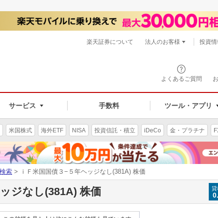
楽天証券について
法人のお客様
投資情
よくあるご質問
サービス
手数料
ツール・アプリ
米国株式
海外ETF
NISA
投資信託・積立
iDeCo
金・プラチナ
F
検索
> ｉＦ米国国債３−５年ヘッジなし(381A) 株価
ジなし(381A) 株価
貸
0