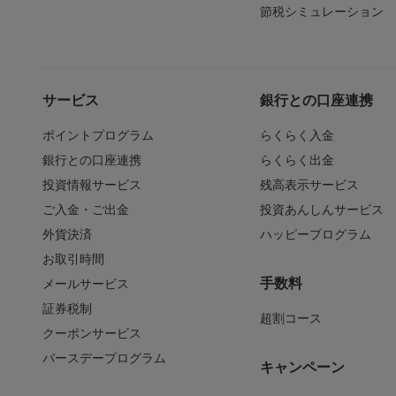
節税シミュレーション
サービス
銀行との口座連携
ポイントプログラム
らくらく入金
銀行との口座連携
らくらく出金
投資情報サービス
残高表示サービス
ご入金・ご出金
投資あんしんサービス
外貨決済
ハッピープログラム
お取引時間
手数料
メールサービス
証券税制
超割コース
クーポンサービス
バースデープログラム
キャンペーン