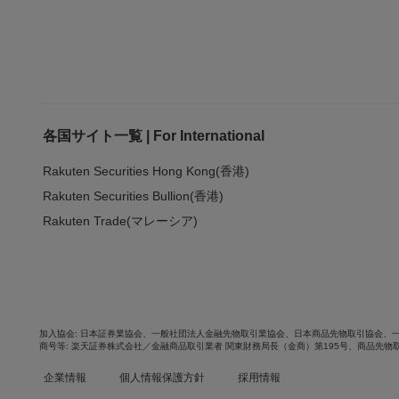
各国サイト一覧 | For International
Rakuten Securities Hong Kong(香港)
Rakuten Securities Bullion(香港)
Rakuten Trade(マレーシア)
加入協会
日本証券業協会
、
一般社団法人金融先物取引業協会
、
日本商品先物取引協会
、
商号等
楽天証券株式会社／金融商品取引業者 関東財務局長（金商）第195号、商品先物
企業情報
個人情報保護方針
採用情報