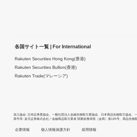
各国サイト一覧 | For International
Rakuten Securities Hong Kong(香港)
Rakuten Securities Bullion(香港)
Rakuten Trade(マレーシア)
加入協会
日本証券業協会
、
一般社団法人金融先物取引業協会
、
日本商品先物取引協会
、
商号等
楽天証券株式会社／金融商品取引業者 関東財務局長（金商）第195号、商品先物
企業情報
個人情報保護方針
採用情報