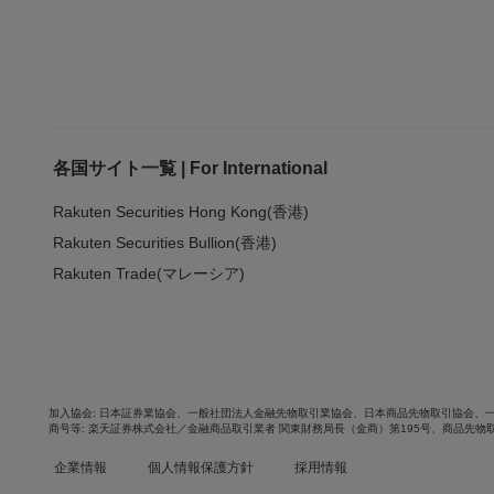
各国サイト一覧 | For International
Rakuten Securities Hong Kong(香港)
Rakuten Securities Bullion(香港)
Rakuten Trade(マレーシア)
加入協会
日本証券業協会
、
一般社団法人金融先物取引業協会
、
日本商品先物取引協会
、
商号等
楽天証券株式会社／金融商品取引業者 関東財務局長（金商）第195号、商品先物
企業情報
個人情報保護方針
採用情報