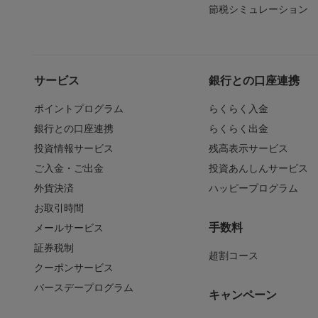
節税シミュレーション
サービス
銀行との口座連携
ポイントプログラム
らくらく入金
銀行との口座連携
らくらく出金
投資情報サービス
残高表示サービス
ご入金・ご出金
投資あんしんサービス
外貨決済
ハッピープログラム
お取引時間
手数料
メールサービス
証券税制
超割コース
クーポンサービス
バースデープログラム
キャンペーン