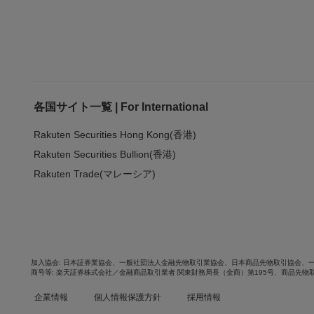
各国サイト一覧 | For International
Rakuten Securities Hong Kong(香港)
Rakuten Securities Bullion(香港)
Rakuten Trade(マレーシア)
加入協会
日本証券業協会
、
一般社団法人金融先物取引業協会
、
日本商品先物取引協会
、
商号等
楽天証券株式会社／金融商品取引業者 関東財務局長（金商）第195号、商品先物
企業情報
個人情報保護方針
採用情報