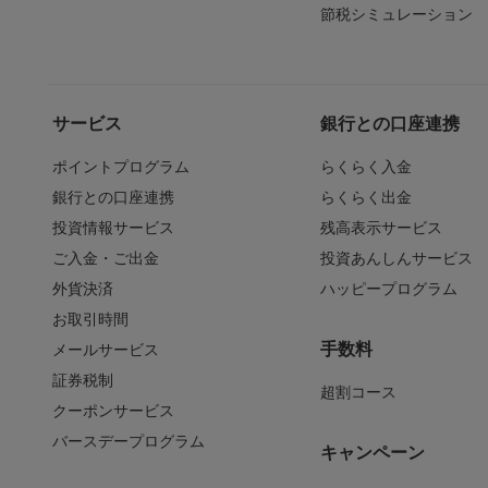
節税シミュレーション
サービス
銀行との口座連携
ポイントプログラム
らくらく入金
銀行との口座連携
らくらく出金
投資情報サービス
残高表示サービス
ご入金・ご出金
投資あんしんサービス
外貨決済
ハッピープログラム
お取引時間
手数料
メールサービス
証券税制
超割コース
クーポンサービス
バースデープログラム
キャンペーン