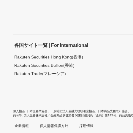
各国サイト一覧 | For International
Rakuten Securities Hong Kong(香港)
Rakuten Securities Bullion(香港)
Rakuten Trade(マレーシア)
加入協会
日本証券業協会
、
一般社団法人金融先物取引業協会
、
日本商品先物取引協会
、
商号等
楽天証券株式会社／金融商品取引業者 関東財務局長（金商）第195号、商品先物
企業情報
個人情報保護方針
採用情報