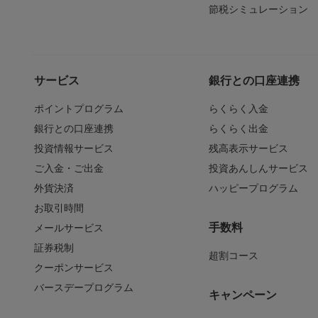
節税シミュレーション
サービス
銀行との口座連携
ポイントプログラム
らくらく入金
銀行との口座連携
らくらく出金
投資情報サービス
残高表示サービス
ご入金・ご出金
投資あんしんサービス
外貨決済
ハッピープログラム
お取引時間
手数料
メールサービス
証券税制
超割コース
クーポンサービス
バースデープログラム
キャンペーン