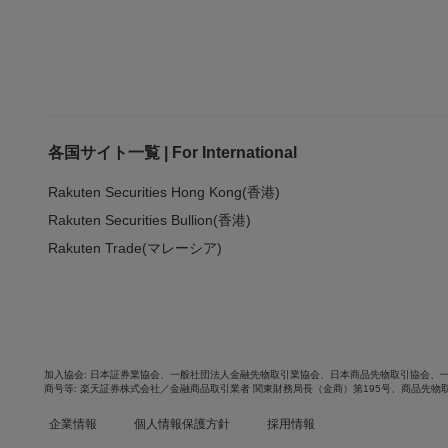
各国サイト一覧 | For International
Rakuten Securities Hong Kong(香港)
Rakuten Securities Bullion(香港)
Rakuten Trade(マレーシア)
加入協会
日本証券業協会
、
一般社団法人金融先物取引業協会
、
日本商品先物取引協会
、
商号等
楽天証券株式会社／金融商品取引業者 関東財務局長（金商）第195号、商品先物
企業情報
個人情報保護方針
採用情報