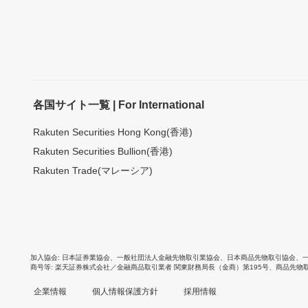
各国サイト一覧 | For International
Rakuten Securities Hong Kong(香港)
Rakuten Securities Bullion(香港)
Rakuten Trade(マレーシア)
加入協会
日本証券業協会
、
一般社団法人金融先物取引業協会
、
日本商品先物取引協会
、
商号等
楽天証券株式会社／金融商品取引業者 関東財務局長（金商）第195号、商品先物
企業情報
個人情報保護方針
採用情報