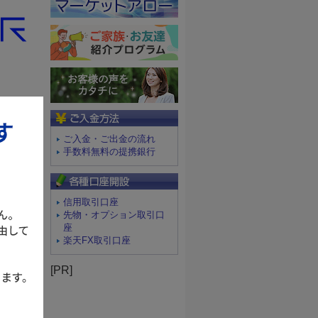
ご入金方法
ご入金・ご出金の流れ
手数料無料の提携銀行
信用取引口座
先物・オプション取引口
座
楽天FX取引口座
[PR]