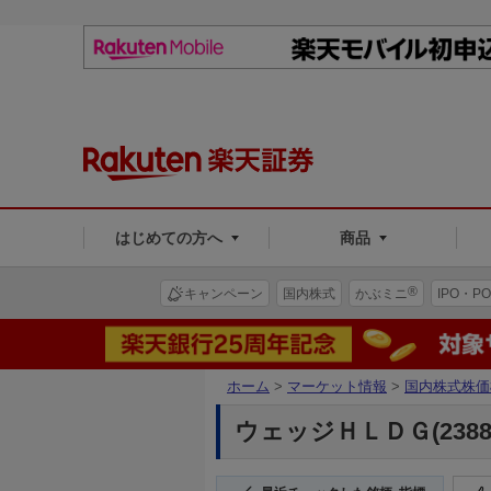
はじめての方へ
商品
®
キャンペーン
国内株式
かぶミニ
IPO・PO
ホーム
>
マーケット情報
>
国内株式株価
ウェッジＨＬＤＧ(2388