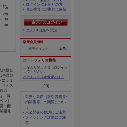
ログインにお困りの方
暗証番号は定期的に更新
楽天FX口座を開設
楽天会員情報
楽天ポイント
ポートフォリオ機能
上記より楽天会員にログイン
してください。
ポートフォリオ機能とは？
[PR]
重要な書面（取引説明書･
約諾書等）の閲覧につい
て
未公開株の勧誘にご注意
フィッシング詐欺にご注
意