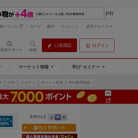
PR
報トウシル
カード
銀行
ウォレット
楽天グループ
口座開設
ログイン
お客様サポート
検索
マーケット情報
学び･セミナー
X
CFD
ロボアド
ポイント投資
IFA(運用相談)
株金利
.50%