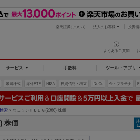
楽天証券について
法人のお客様
投資情
よくあるご質問
サービス
手数料
ツール・アプリ
米国株式
海外ETF
NISA
投資信託・積立
iDeCo
金・プラチナ
F
検索
> ウェッジＨＬＤＧ(2388) 株価
) 株価
貸
1