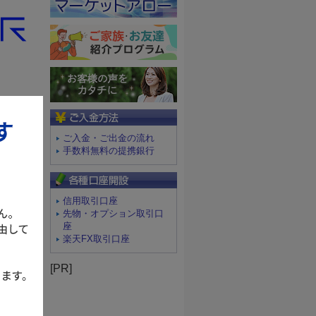
ご入金方法
ご入金・ご出金の流れ
手数料無料の提携銀行
信用取引口座
先物・オプション取引口
座
楽天FX取引口座
[PR]