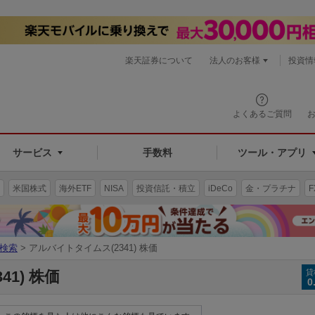
楽天証券について
法人のお客様
投資情
よくあるご質問
サービス
手数料
ツール・アプリ
米国株式
海外ETF
NISA
投資信託・積立
iDeCo
金・プラチナ
F
検索
> アルバイトタイムス(2341) 株価
1) 株価
貸
0