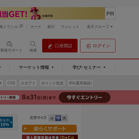
PR
報トウシル
カード
銀行
ウォレット
楽天グループ
口座開設
ログイン
お客様サポート
検索
マーケット情報
学び･セミナー
X
CFD
ロボアド
ポイント投資
IFA(運用相談)
株金利
.10%