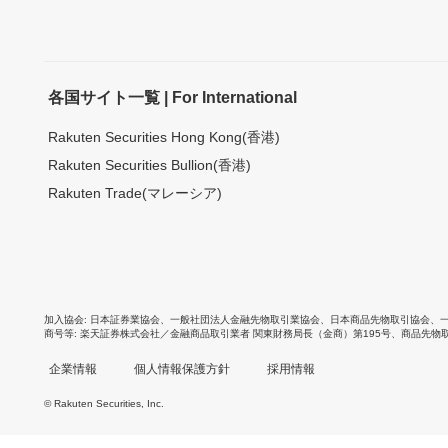
各国サイト一覧 | For International
Rakuten Securities Hong Kong(香港)
Rakuten Securities Bullion(香港)
Rakuten Trade(マレーシア)
加入協会
日本証券業協会
、
一般社団法人金融先物取引業協会
、
日本商品先物取引協会
、
商号等
楽天証券株式会社／金融商品取引業者 関東財務局長（金商）第195号、商品先物
企業情報
個人情報保護方針
採用情報
© Rakuten Securities, Inc.