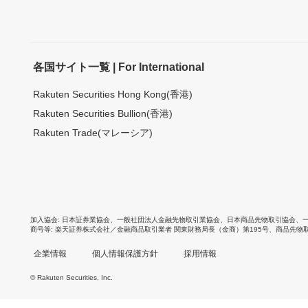
各国サイト一覧 | For International
Rakuten Securities Hong Kong(香港)
Rakuten Securities Bullion(香港)
Rakuten Trade(マレーシア)
加入協会
日本証券業協会
、
一般社団法人金融先物取引業協会
、
日本商品先物取引協会
、
商号等
楽天証券株式会社／金融商品取引業者 関東財務局長（金商）第195号、商品先物
企業情報
個人情報保護方針
採用情報
© Rakuten Securities, Inc.