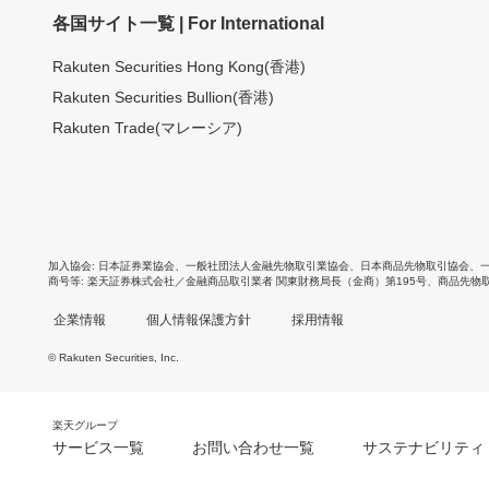
各国サイト一覧 | For International
Rakuten Securities Hong Kong(香港)
Rakuten Securities Bullion(香港)
Rakuten Trade(マレーシア)
加入協会
日本証券業協会
、
一般社団法人金融先物取引業協会
、
日本商品先物取引協会
、
商号等
楽天証券株式会社／金融商品取引業者 関東財務局長（金商）第195号、商品先物
企業情報
個人情報保護方針
採用情報
© Rakuten Securities, Inc.
楽天グループ
サービス一覧
お問い合わせ一覧
サステナビリティ