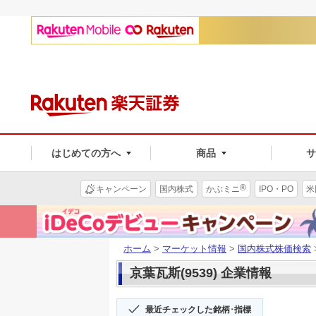
はじめての方へ
商品
®
キャンペーン
国内株式
かぶミニ
IPO・PO
米
ホーム
>
マーケット情報
>
国内株式株価検索
京葉瓦斯(9539) 企業情報
最近チェックした銘柄･指標