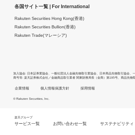
各国サイト一覧 | For International
Rakuten Securities Hong Kong(香港)
Rakuten Securities Bullion(香港)
Rakuten Trade(マレーシア)
加入協会
日本証券業協会
、
一般社団法人金融先物取引業協会
、
日本商品先物取引協会
、
商号等
楽天証券株式会社／金融商品取引業者 関東財務局長（金商）第195号、商品先物
企業情報
個人情報保護方針
採用情報
© Rakuten Securities, Inc.
楽天グループ
サービス一覧
お問い合わせ一覧
サステナビリティ