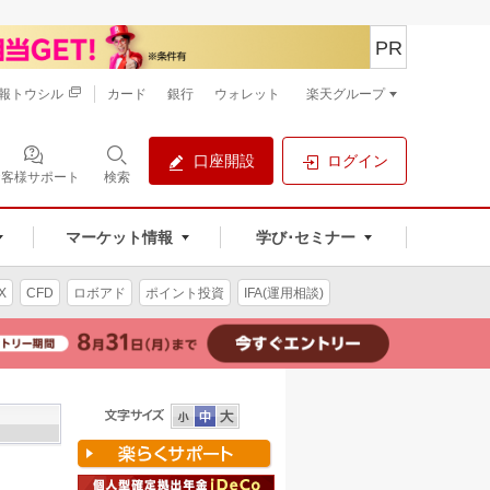
PR
報トウシル
カード
銀行
ウォレット
楽天グループ
口座開設
ログイン
お客様サポート
検索
マーケット情報
学び･セミナー
X
CFD
ロボアド
ポイント投資
IFA(運用相談)