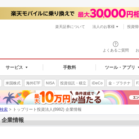
楽天証券について
法人のお客様
投資情
よくあるご質問
サービス
手数料
ツール・アプリ
米国株式
海外ETF
NISA
投資信託・積立
iDeCo
金・プラチナ
F
検索
> トップリート投資法人(8982) 企業情報
) 企業情報