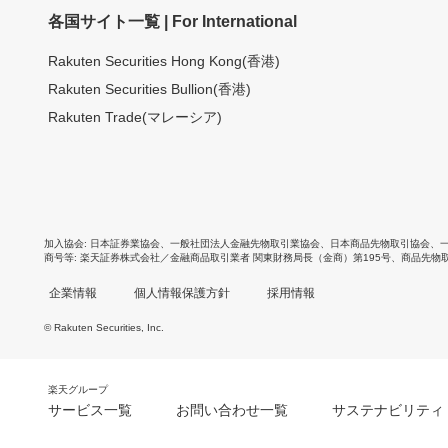
各国サイト一覧 | For International
Rakuten Securities Hong Kong(香港)
Rakuten Securities Bullion(香港)
Rakuten Trade(マレーシア)
加入協会
日本証券業協会
、
一般社団法人金融先物取引業協会
、
日本商品先物取引協会
、
商号等
楽天証券株式会社／金融商品取引業者 関東財務局長（金商）第195号、商品先物
企業情報
個人情報保護方針
採用情報
© Rakuten Securities, Inc.
楽天グループ
サービス一覧
お問い合わせ一覧
サステナビリティ