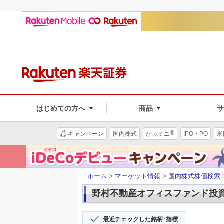
はじめての方へ
商品
®
キャンペーン
国内株式
かぶミニ
IPO・PO
米
ホーム
>
マーケット情報
>
国内株式株価検索
野村不動産オフィスファンド投資(8
最近チェックした銘柄･指標