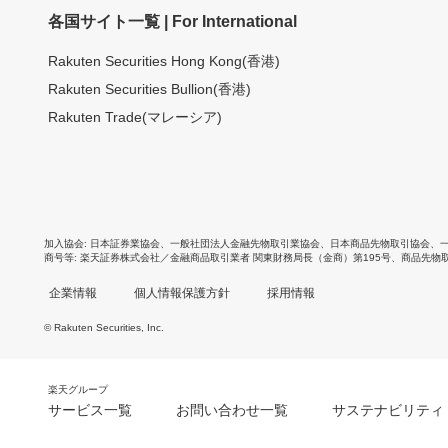
各国サイト一覧 | For International
Rakuten Securities Hong Kong(香港)
Rakuten Securities Bullion(香港)
Rakuten Trade(マレーシア)
加入協会
日本証券業協会
、
一般社団法人金融先物取引業協会
、
日本商品先物取引協会
、
商号等
楽天証券株式会社／金融商品取引業者 関東財務局長（金商）第195号、商品先物
企業情報
個人情報保護方針
採用情報
© Rakuten Securities, Inc.
楽天グループ
サービス一覧
お問い合わせ一覧
サステナビリティ