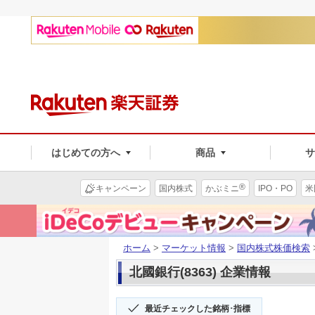
はじめての方へ
商品
®
キャンペーン
国内株式
かぶミニ
IPO・PO
米
ホーム
>
マーケット情報
>
国内株式株価検索
北國銀行(8363) 企業情報
最近チェックした銘柄･指標