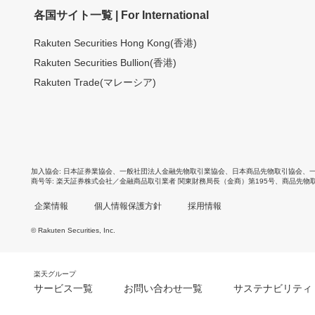
各国サイト一覧 | For International
Rakuten Securities Hong Kong(香港)
Rakuten Securities Bullion(香港)
Rakuten Trade(マレーシア)
加入協会
日本証券業協会
、
一般社団法人金融先物取引業協会
、
日本商品先物取引協会
、
商号等
楽天証券株式会社／金融商品取引業者 関東財務局長（金商）第195号、商品先物
企業情報
個人情報保護方針
採用情報
© Rakuten Securities, Inc.
楽天グループ
サービス一覧
お問い合わせ一覧
サステナビリティ