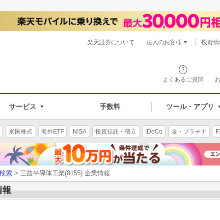
楽天証券について
法人のお客様
投資情
よくあるご質問
サービス
手数料
ツール・アプリ
米国株式
海外ETF
NISA
投資信託・積立
iDeCo
金・プラチナ
F
検索
> 三益半導体工業(8155) 企業情報
情報