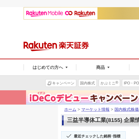
はじめての方へ
商品
®
キャンペーン
国内株式
かぶミニ
IPO・PO
ホーム
>
マーケット情報
>
国内株式株価
三益半導体工業(8155) 企業
最近チェックした銘柄･指標