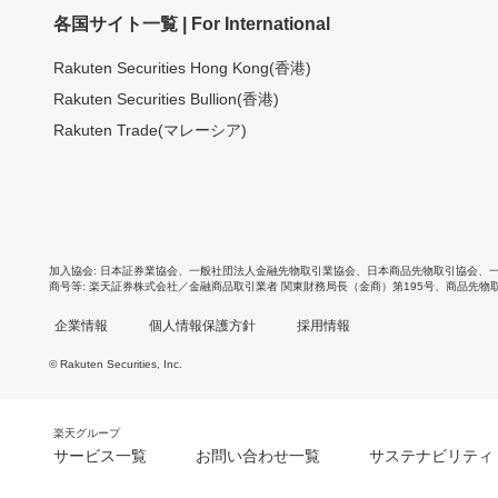
各国サイト一覧 | For International
Rakuten Securities Hong Kong(香港)
Rakuten Securities Bullion(香港)
Rakuten Trade(マレーシア)
加入協会
日本証券業協会
、
一般社団法人金融先物取引業協会
、
日本商品先物取引協会
、
商号等
楽天証券株式会社／金融商品取引業者 関東財務局長（金商）第195号、商品先物
企業情報
個人情報保護方針
採用情報
© Rakuten Securities, Inc.
楽天グループ
サービス一覧
お問い合わせ一覧
サステナビリティ