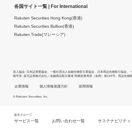
各国サイト一覧 | For International
Rakuten Securities Hong Kong(香港)
Rakuten Securities Bullion(香港)
Rakuten Trade(マレーシア)
加入協会
日本証券業協会
、
一般社団法人金融先物取引業協会
、
日本商品先物取引協会
、
商号等
楽天証券株式会社／金融商品取引業者 関東財務局長（金商）第195号、商品先物
企業情報
個人情報保護方針
採用情報
© Rakuten Securities, Inc.
楽天グループ
サービス一覧
お問い合わせ一覧
サステナビリティ