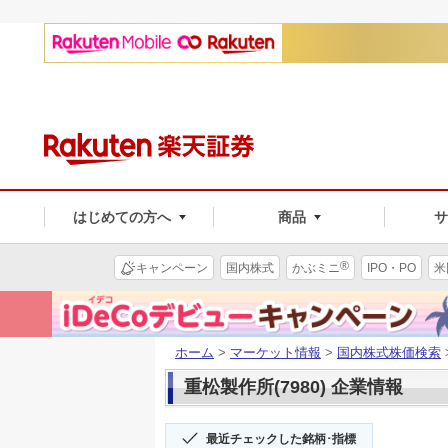
はじめての方へ
商品
®
キャンペーン
国内株式
かぶミニ
IPO・PO
米
ホーム
>
マーケット情報
>
国内株式株価検索
重松製作所(7980) 企業情報
最近チェックした銘柄･指標