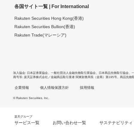
各国サイト一覧 | For International
Rakuten Securities Hong Kong(香港)
Rakuten Securities Bullion(香港)
Rakuten Trade(マレーシア)
加入協会
日本証券業協会
、
一般社団法人金融先物取引業協会
、
日本商品先物取引協会
、
商号等
楽天証券株式会社／金融商品取引業者 関東財務局長（金商）第195号、商品先物
企業情報
個人情報保護方針
採用情報
© Rakuten Securities, Inc.
楽天グループ
サービス一覧
お問い合わせ一覧
サステナビリティ