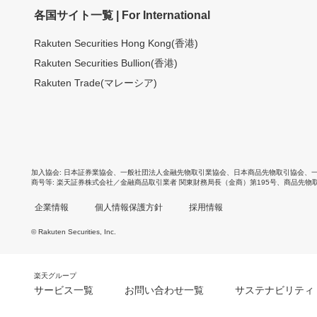
各国サイト一覧 | For International
Rakuten Securities Hong Kong(香港)
Rakuten Securities Bullion(香港)
Rakuten Trade(マレーシア)
加入協会
日本証券業協会
、
一般社団法人金融先物取引業協会
、
日本商品先物取引協会
、
商号等
楽天証券株式会社／金融商品取引業者 関東財務局長（金商）第195号、商品先物
企業情報
個人情報保護方針
採用情報
© Rakuten Securities, Inc.
楽天グループ
サービス一覧
お問い合わせ一覧
サステナビリティ