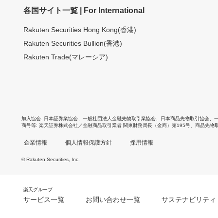
各国サイト一覧 | For International
Rakuten Securities Hong Kong(香港)
Rakuten Securities Bullion(香港)
Rakuten Trade(マレーシア)
加入協会
日本証券業協会
、
一般社団法人金融先物取引業協会
、
日本商品先物取引協会
、
商号等
楽天証券株式会社／金融商品取引業者 関東財務局長（金商）第195号、商品先物
企業情報
個人情報保護方針
採用情報
© Rakuten Securities, Inc.
楽天グループ
サービス一覧
お問い合わせ一覧
サステナビリティ